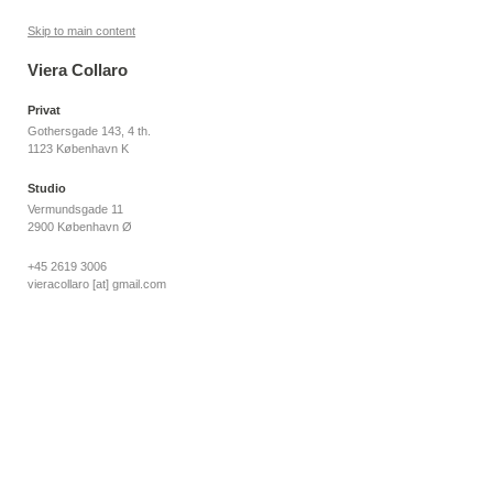
Skip to main content
Viera Collaro
Privat
Gothersgade 143, 4 th.
1123 København K
Studio
Vermundsgade 11
2900 København Ø
+45 2619 3006
vieracollaro
[at]
gmail.com